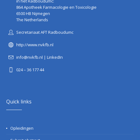
in het Radboudumc:
864 Apotheek Farmacologie en Toxicologie
6500 HB Nijmegen
The Netherlands
Secretariaat AFT Radboudumc
http://www.nvkfb.nl
info@nvkfb.nl
|
LinkedIn
024 – 36 177 44
Quick links
Opleidingen