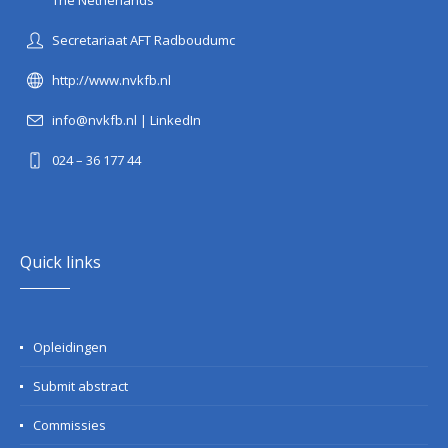
The Netherlands
Secretariaat AFT Radboudumc
http://www.nvkfb.nl
info@nvkfb.nl
|
LinkedIn
024 – 36 177 44
Quick links
Opleidingen
Submit abstract
Commissies