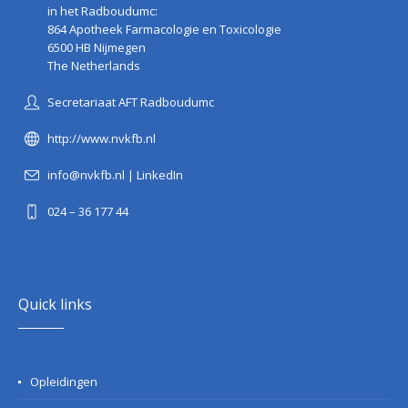
in het Radboudumc:
864 Apotheek Farmacologie en Toxicologie
6500 HB Nijmegen
The Netherlands
Secretariaat AFT Radboudumc
http://www.nvkfb.nl
info@nvkfb.nl
|
LinkedIn
024 – 36 177 44
Quick links
Opleidingen