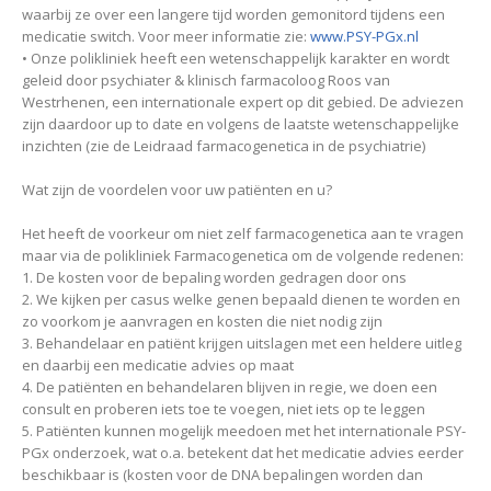
waarbij ze over een langere tijd worden gemonitord tijdens een
medicatie switch. Voor meer informatie zie:
www.PSY-PGx.nl
• Onze polikliniek heeft een wetenschappelijk karakter en wordt
geleid door psychiater & klinisch farmacoloog Roos van
Westrhenen, een internationale expert op dit gebied. De adviezen
zijn daardoor up to date en volgens de laatste wetenschappelijke
inzichten (zie de Leidraad farmacogenetica in de psychiatrie)
Wat zijn de voordelen voor uw patiënten en u?
Het heeft de voorkeur om niet zelf farmacogenetica aan te vragen
maar via de polikliniek Farmacogenetica om de volgende redenen:
1. De kosten voor de bepaling worden gedragen door ons
2. We kijken per casus welke genen bepaald dienen te worden en
zo voorkom je aanvragen en kosten die niet nodig zijn
3. Behandelaar en patiënt krijgen uitslagen met een heldere uitleg
en daarbij een medicatie advies op maat
4. De patiënten en behandelaren blijven in regie, we doen een
consult en proberen iets toe te voegen, niet iets op te leggen
5. Patiënten kunnen mogelijk meedoen met het internationale PSY-
PGx onderzoek, wat o.a. betekent dat het medicatie advies eerder
beschikbaar is (kosten voor de DNA bepalingen worden dan