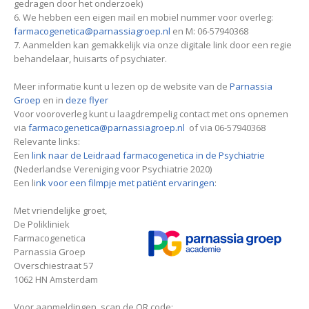
gedragen door het onderzoek)
6. We hebben een eigen mail en mobiel nummer voor overleg:
farmacogenetica@parnassiagroep.nl
en M: 06-57940368
7. Aanmelden kan gemakkelijk via onze digitale link door een regie
behandelaar, huisarts of psychiater.
Meer informatie kunt u lezen op de website van de
Parnassia
Groep
en in
deze flyer
Voor vooroverleg kunt u laagdrempelig contact met ons opnemen
via
farmacogenetica@parnassiagroep.nl
of via 06-57940368
Relevante links:
Een
link naar de Leidraad farmacogenetica in de Psychiatrie
(Nederlandse Vereniging voor Psychiatrie 2020)
Een li
nk voor een filmpje met patiënt ervaringen
:
Met vriendelijke groet,
De Polikliniek
Farmacogenetica
Parnassia Groep
Overschiestraat 57
1062 HN Amsterdam
Voor aanmeldingen, scan de QR code: