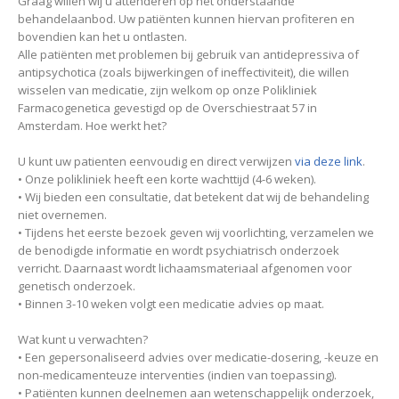
Graag willen wij u attenderen op het onderstaande
behandelaanbod. Uw patiënten kunnen hiervan profiteren en
bovendien kan het u ontlasten.
Alle patiënten met problemen bij gebruik van antidepressiva of
antipsychotica (zoals bijwerkingen of ineffectiviteit), die willen
wisselen van medicatie, zijn welkom op onze Polikliniek
Farmacogenetica gevestigd op de Overschiestraat 57 in
Amsterdam. Hoe werkt het?
U kunt uw patienten eenvoudig en direct verwijzen
via deze link
.
• Onze polikliniek heeft een korte wachttijd (4-6 weken).
• Wij bieden een consultatie, dat betekent dat wij de behandeling
niet overnemen.
• Tijdens het eerste bezoek geven wij voorlichting, verzamelen we
de benodigde informatie en wordt psychiatrisch onderzoek
verricht. Daarnaast wordt lichaamsmateriaal afgenomen voor
genetisch onderzoek.
• Binnen 3-10 weken volgt een medicatie advies op maat.
Wat kunt u verwachten?
• Een gepersonaliseerd advies over medicatie-dosering, -keuze en
non-medicamenteuze interventies (indien van toepassing).
• Patiënten kunnen deelnemen aan wetenschappelijk onderzoek,