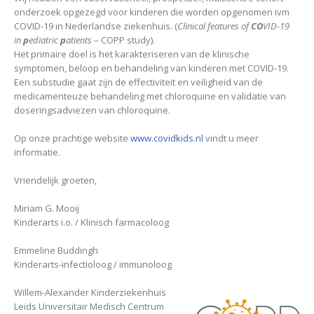
onderzoek opgezegd voor kinderen die worden opgenomen ivm
COVID-19 in Nederlandse ziekenhuis. (
Clinical features of
CO
VID-19
in
p
ediatric
p
atients
– COPP study).
Het primaire doel is het karakteriseren van de klinische
symptomen, beloop en behandeling van kinderen met COVID-19.
Een substudie gaat zijn de effectiviteit en veiligheid van de
medicamenteuze behandeling met chloroquine en validatie van
doseringsadviezen van chloroquine.
Op onze prachtige website
www.covidkids.nl
vindt u meer
informatie.
Vriendelijk groeten,
Miriam G. Mooij
Kinderarts i.o. / Klinisch farmacoloog
Emmeline Buddingh
Kinderarts-infectioloog / immunoloog
Willem-Alexander Kinderziekenhuis
Leids Universitair Medisch Centrum