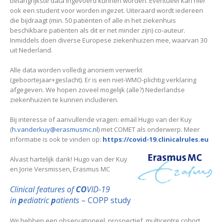
belangrijkste data ingevoerd kunnen worden. Eventueel kan hier
ook een student voor worden ingezet. Uiteraard wordt iedereen
die bijdraagt (min. 50 patiënten of alle in het ziekenhuis
beschikbare patiënten als dit er net minder zijn) co-auteur.
Inmiddels doen diverse Europese ziekenhuizen mee, waarvan 30
uit Nederland.
Alle data worden volledig anoniem verwerkt
(geboortejaar+geslacht). Er is een niet-WMO-plichtig verklaring
afgegeven. We hopen zoveel mogelijk (alle?) Nederlandse
ziekenhuizen te kunnen includeren.
Bij interesse of aanvullende vragen: email Hugo van der Kuy
(
h.vanderkuy@erasmusmc.nl
) met COMET als onderwerp. Meer
informatie is ook te vinden op:
https://covid-19.
clinicalrules.eu
Alvast hartelijk dank! Hugo van der Kuy
en Jorie Versmissen, Erasmus MC
Clinical features of
CO
VID-19
in
p
ediatric
p
atients
– COPP study
Wij hebben een observationeel, prospectief, multicentre cohort