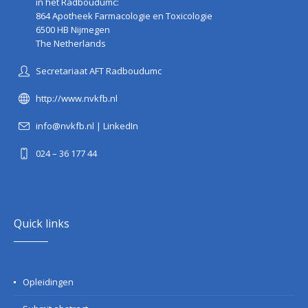
in het Radboudumc:
864 Apotheek Farmacologie en Toxicologie
6500 HB Nijmegen
The Netherlands
Secretariaat AFT Radboudumc
http://www.nvkfb.nl
info@nvkfb.nl
|
LinkedIn
024 – 36 177 44
Quick links
Opleidingen