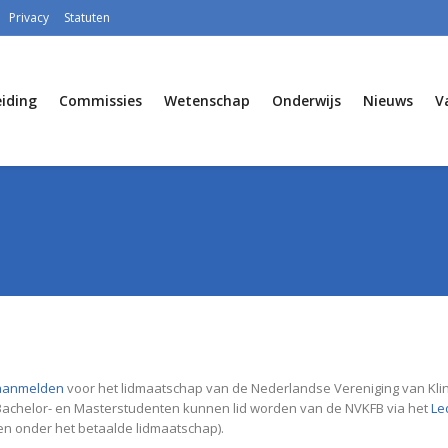
Privacy
Statuten
iding
Commissies
Wetenschap
Onderwijs
Nieuws
V
aanmelden
voor het lidmaatschap van de Nederlandse Vereniging van Klin
k Bachelor- en Masterstudenten kunnen lid worden van de NVKFB via het
Le
en onder het betaalde lidmaatschap).