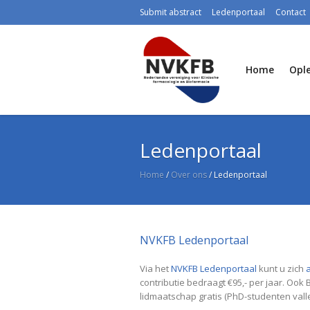
Submit abstract
Ledenportaal
Contact
Home
Ople
Ledenportaal
Home
/
Over ons
/
Ledenportaal
NVKFB Ledenportaal
Via het
NVKFB Ledenportaal
kunt u zich
contributie bedraagt €95,- per jaar. Oo
lidmaatschap gratis (PhD-studenten vall