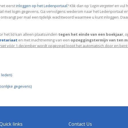
 het eerst
inloggen op het Ledenportaal
? Klik dan op ‘
Login vergeten
‘ en vul
il met login-gegevens. Ga vervolgens wederom naar het Ledenportaal en k
U ontvangt per mail een tijdelijk wachtwoord waarmee u kunt inloggen. Daa
r het lid kan alleen plaatsvinden
tegen het einde van een boekjaar
, 
cretariaat
en met inachtneming van een
opzeggingstermijn van ten m
iet vóór 1 december wordt opgezegd loopt het automatisch door en bent
 leden)
oonlijke gegevens)
Quick links
Contact Us