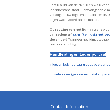
Bent u al lid van de NVKFB en wilt u voor
ledenbestand staat. U ontvangt een e-ma
vervolgens uw login en e-mailadres in. 
eigen wachtwoord aan te maken.
Opzegging van het lidmaatschap
doo
van reden(en)
schriftelijk via het se
december
).
Wanneer het lidmaatschap n
contributieplichtig.
Handleidingen Ledenportaal
Inloggen ledenportaal (reeds bestaande
Smoelenboek (gebruik en instellen pers
Contact Information