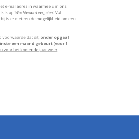
 het e-mailadres in waarmee u in ons
lik op ‘
Wachtwoord vergeten
‘. Vul
rbij is er meteen de mogelijkheid om een
op voorwaarde dat dit,
onder opgaaf
inste een maand gebeurt
(
voor 1
 u voor het komende jaar weer