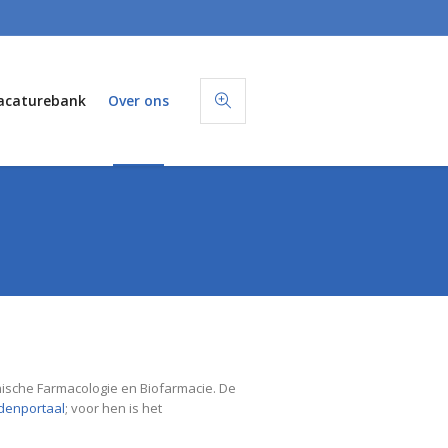
acaturebank
Over ons
ische Farmacologie en Biofarmacie. De
denportaal
; voor hen is het