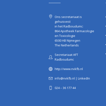
Ons secretariaat is
gehuisvest
in het Radboudumc:
864 Apotheek Farmacologie
en Toxicologie
6500 HB Nijmegen
The Netherlands
Secretariaat AFT
Radboudumc
http://www.nvkfb.nl
info@nvkfb.nl
|
LinkedIn
024 – 36 177 44