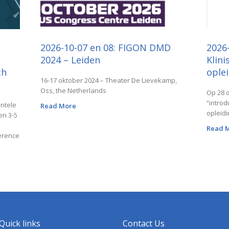
2026-10-07 en 08: FIGON DMD
2026
2024 – Leiden
Klin
ch
ople
16-17 oktober 2024 – Theater De Lievekamp,
Oss, the Netherlands
Op 28 
“introd
ntele
Read More
opleidi
en 3-5
Read 
erence
Quick links
Contact Us