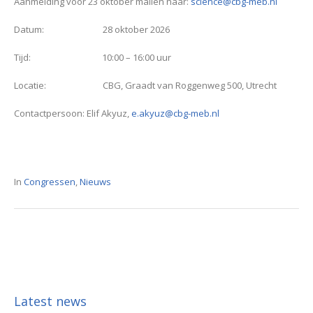
Aanmelding vóór 23 oktober mailen naar:
science@cbg-meb.nl
Datum: 28 oktober 2026
Tijd: 10:00 – 16:00 uur
Locatie: CBG, Graadt van Roggenweg 500, Utrecht
Contactpersoon: Elif Akyuz,
e.akyuz@cbg-meb.nl
In
Congressen
,
Nieuws
Latest news