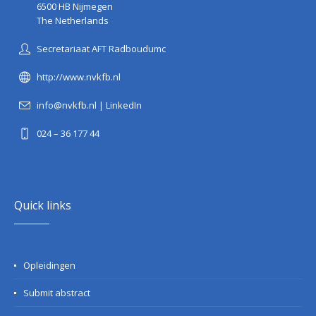
6500 HB Nijmegen
The Netherlands
Secretariaat AFT Radboudumc
http://www.nvkfb.nl
info@nvkfb.nl
|
LinkedIn
024 – 36 177 44
Quick links
Opleidingen
Submit abstract