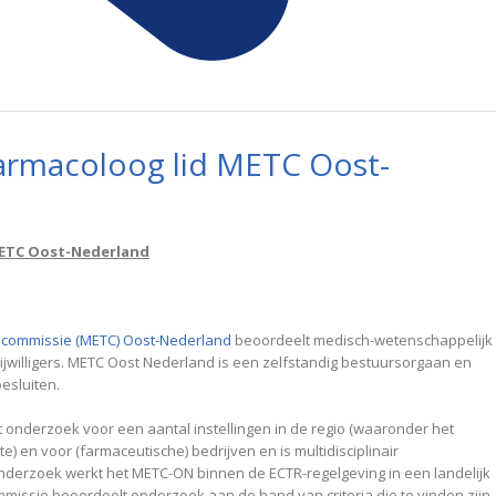
farmacoloog lid METC Oost-
METC Oost-Nederland
scommissie (METC) Oost-Nederland
beoordeelt medisch-wetenschappelijk
jwilligers. METC Oost Nederland is een zelfstandig bestuursorgaan en
esluiten.
onderzoek voor een aantal instellingen in de regio (waaronder het
 en voor (farmaceutische) bedrijven en is multidisciplinair
derzoek werkt het METC-ON binnen de ECTR-regelgeving in een landelijk
issie beoordeelt onderzoek aan de hand van criteria die te vinden zijn