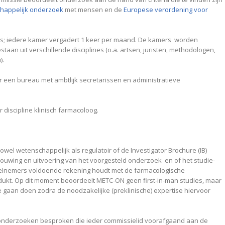
happelijk onderzoek
met mensen en de
Europese verordening voor
rs; iedere kamer vergadert 1 keer per maand. De kamers worden
taan uit verschillende disciplines (o.a. artsen, juristen, methodologen,
i).
een bureau met ambtlijk secretarissen en administratieve
discipline klinisch farmacoloog.
owel wetenschappelijk als regulatoir of de Investigator Brochure (IB)
uwing en uitvoering van het voorgesteld onderzoek en of het studie-
eelnemers voldoende rekening houdt met de farmacologische
kt. Op dit moment beoordeelt METC-ON geen first-in-man studies, maar
te gaan doen zodra de noodzakelijke (preklinische) expertise hiervoor
onderzoeken besproken die ieder commissielid voorafgaand aan de