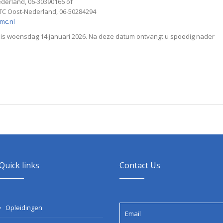
derland, 06-30390166 of
TC Oost-Nederland, 06-50284294
mc.nl
 is woensdag 14 januari 2026. Na deze datum ontvangt u spoedig nader
Quick links
Contact Us
Opleidingen