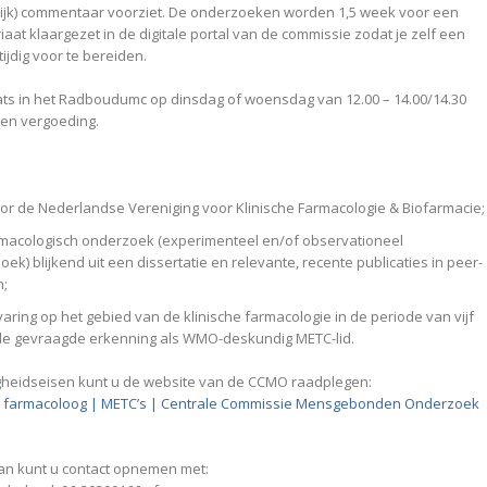
elijk) commentaar voorziet. De onderzoeken worden 1,5 week voor een
at klaargezet in de digitale portal van de commissie zodat je zelf een
jdig voor te bereiden.
ts in het Radboudumc op dinsdag of woensdag van 12.00 – 14.00/14.30
een vergoeding.
door de Nederlandse Vereniging voor Klinische Farmacologie & Biofarmacie;
rmacologisch onderzoek (experimenteel en/of observationeel
blijkend uit een dissertatie en relevante, recente publicaties in peer-
n;
aring op het gebied van de klinische farmacologie in de periode van vijf
de gevraagde erkenning als WMO-deskundig METC-lid.
gheidseisen kunt u de website van de CCMO raadplegen:
ch farmacoloog | METC’s | Centrale Commissie Mensgebonden Onderzoek
dan kunt u contact opnemen met: