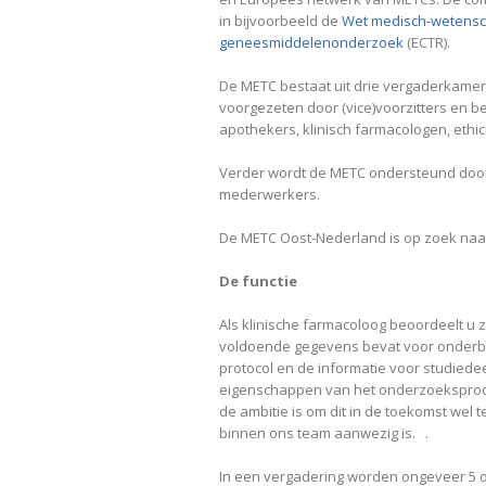
in bijvoorbeeld de
Wet medisch-wetensc
geneesmiddelenonderzoek
(ECTR).
De METC bestaat uit drie vergaderkame
voorgezeten door (vice)voorzitters en bes
apothekers, klinisch farmacologen, ethic
Verder wordt de METC ondersteund door 
mederwerkers.
De METC Oost-Nederland is op zoek naar 
De functie
Als klinische farmacoloog beoordeelt u z
voldoende gegevens bevat voor onderbo
protocol en de informatie voor studied
eigenschappen van het onderzoeksprodu
de ambitie is om dit in de toekomst wel 
binnen ons team aanwezig is. .
In een vergadering worden ongeveer 5 