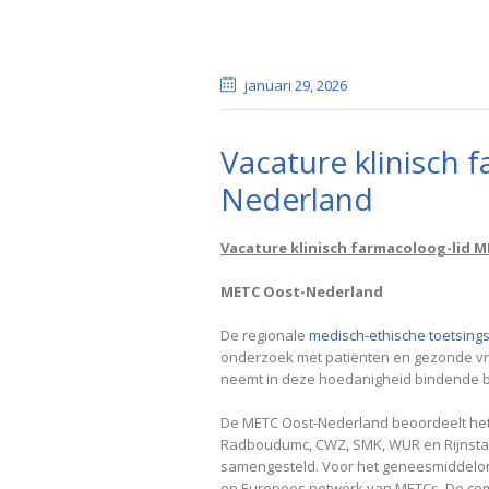
januari 29
, 2026
Vacature klinisch 
Nederland
Vacature klinisch farmacoloog-lid 
METC Oost-Nederland
De regionale
medisch-ethische toetsing
onderzoek met patiënten en gezonde vri
neemt in deze hoedanigheid bindende b
De METC Oost-Nederland beoordeelt het 
Radboudumc, CWZ, SMK, WUR en Rijnstate)
samengesteld. Voor het geneesmiddelon
en Europees netwerk van METCs. De comm