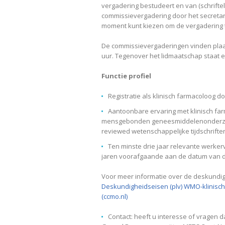
vergadering bestudeert en van (schrift
commissievergadering door het secretaria
moment kunt kiezen om de vergadering ti
De commissievergaderingen vinden plaa
uur. Tegenover het lidmaatschap staat 
Functie profiel
Registratie als klinisch farmacoloog 
Aantoonbare ervaring met klinisch fa
mensgebonden geneesmiddelenonderzoek) 
reviewed wetenschappelijke tijdschrifte
Ten minste drie jaar relevante werkerv
jaren voorafgaande aan de datum van 
Voor meer informatie over de deskundi
Deskundigheidseisen (plv) WMO-klinis
(ccmo.nl)
Contact: heeft u interesse of vragen 