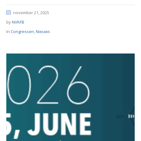
november 21, 2025
by
NVKFB
In
Congressen
,
Nieuws