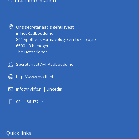
Contact Information
Ons secretariaat is gehuisvest
in het Radboudumc:
864 Apotheek Farmacologie en Toxicologie
6500 HB Nijmegen
The Netherlands
Secretariaat AFT Radboudumc
http://www.nvkfb.nl
info@nvkfb.nl
|
LinkedIn
024 – 36 177 44
Quick links