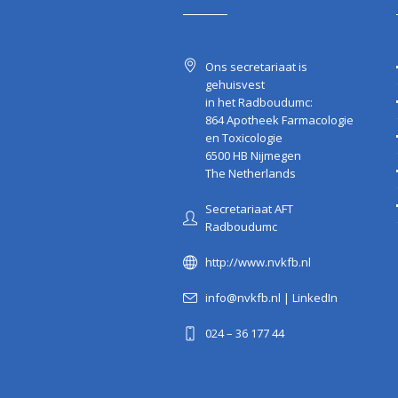
Ons secretariaat is
gehuisvest
in het Radboudumc:
864 Apotheek Farmacologie
en Toxicologie
6500 HB Nijmegen
The Netherlands
Secretariaat AFT
Radboudumc
http://www.nvkfb.nl
info@nvkfb.nl
|
LinkedIn
024 – 36 177 44