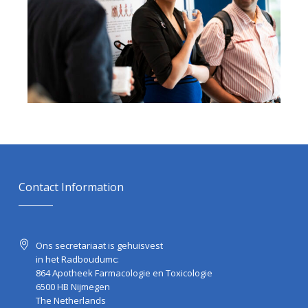
Contact Information
Ons secretariaat is gehuisvest
in het Radboudumc:
864 Apotheek Farmacologie en Toxicologie
6500 HB Nijmegen
The Netherlands