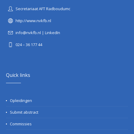
Secretariaat AFT Radboudumc
http://www.nvkfb.nl
info@nvkfb.nl
|
LinkedIn
024 – 36 177 44
Quick links
Opleidingen
Submit abstract
Commissies